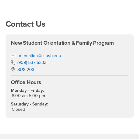
Right Content
Contact Us
New Student Orientation & Family Program
Email
orientation@csusb.edu
Phone Number
(909) 537-5233
Location:
SUS-203
Office Hours
Monday - Friday:
8:00 am-5:00 pm
Saturday - Sunday:
Closed
Footer Region