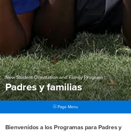
New Student Orientation and Family Program
Padres y familias
Page Menu
Main Content Region
Padres y familias
Bienvenidos a los Programas para Padres y