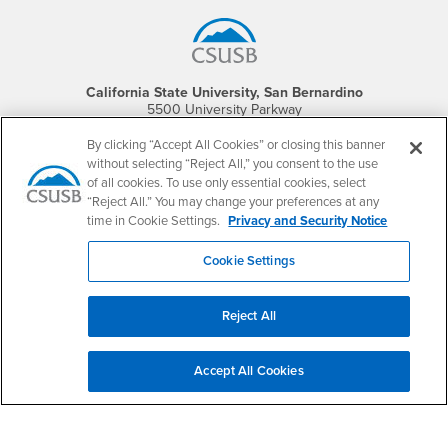
California State University, San Bernardino
5500 University Parkway
San Bernardino, CA 92407
+1 (909) 537-5000
By clicking “Accept All Cookies” or closing this banner
without selecting “Reject All,” you consent to the use
Follow Us
of all cookies. To use only essential cookies, select
“Reject All.” You may change your preferences at any
CSUSB's Facebook
CSUSB's Twitter
CSUSB's YouTube
CSUSB's Instagram
CSUSB's TikTok
CSUSB's LinkedIn
CSUSB's Social M
time in Cookie Settings.
Privacy and Security Notice
CSUSB Palm Desert Campus
37500 Cook Street
Cookie Settings
Palm Desert, CA 92211
+1 (760) 341-2883
Reject All
Follow Us
PDC's Facebook
PDC's YouTube
PDC's Instagram
Accept All Cookies
Login
Employment