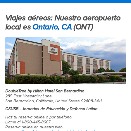
Main Content Region
Información Sobre Viajes y H
Viajes aéreos: Nuestro aeropuerto
local es
Ontario, CA
(ONT)
DoubleTree by Hilton Hotel San Bernardino
285 East Hospitality Lane
San Bernardino, California, United States 92408-3411
CSUSB - Jornadas de Educación y Defensa Latina
Haz tu reserva online o por teléfono.
Llame al 1-800-445-8667
Reserva online en nuestra web