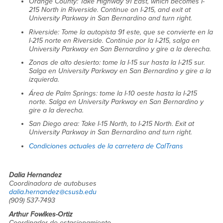
Orange County: Take Highway 91 East, which becomes I-
215 North in Riverside. Continue on I-215, and exit at
University Parkway in San Bernardino and turn right.
Riverside: Tome la autopista 91 este, que se convierte en la
I-215 norte en Riverside. Continúe por la I-215, salga en
University Parkway en San Bernardino y gire a la derecha.
Zonas de alto desierto: tome la I-15 sur hasta la I-215 sur.
Salga en University Parkway en San Bernardino y gire a la
izquierda.
Área de Palm Springs: tome la I-10 oeste hasta la I-215
norte. Salga en University Parkway en San Bernardino y
gire a la derecha.
San Diego area: Take I-15 North, to I-215 North. Exit at
University Parkway in San Bernardino and turn right.
Condiciones actuales de la carretera de CalTrans
Dalia Hernandez
Coordinadora de autobuses
dalia.hernandez@csusb.edu
(909) 537-7493
Arthur Fowlkes-Ortiz
Coordinador de estacionamiento