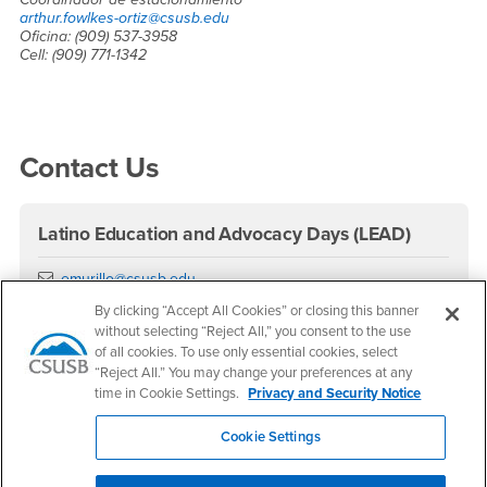
arthur.fowlkes-ortiz@csusb.edu
Oficina: (909) 537-3958
Cell: (909) 771-1342
Right Content
Contact Us
Latino Education and Advocacy Days (LEAD)
Email
emurillo@csusb.edu
Phone Number
(909) 537-7632
By clicking “Accept All Cookies” or closing this banner
Location:
CE-305
without selecting “Reject All,” you consent to the use
of all cookies. To use only essential cookies, select
Office Hours
“Reject All.” You may change your preferences at any
time in Cookie Settings.
Privacy and Security Notice
Monday - Friday:
8:00 am-5:00 pm
Cookie Settings
Saturday - Sunday:
Closed